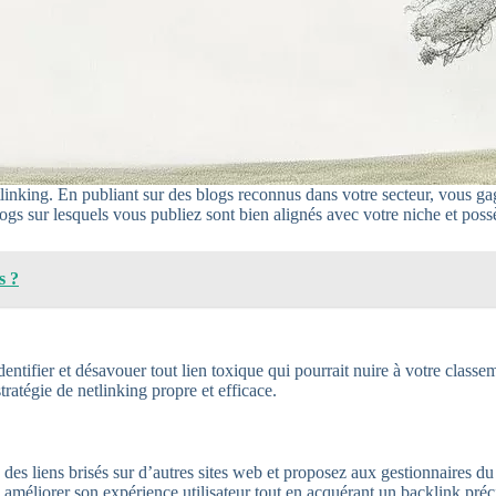
tlinking. En publiant sur des blogs reconnus dans votre secteur, vous 
ogs sur lesquels vous publiez sont bien alignés avec votre niche et po
s ?
r identifier et désavouer tout lien toxique qui pourrait nuire à votre c
tratégie de netlinking propre et efficace.
es liens brisés sur d’autres sites web et proposez aux gestionnaires du 
à améliorer son expérience utilisateur tout en acquérant un backlink préc