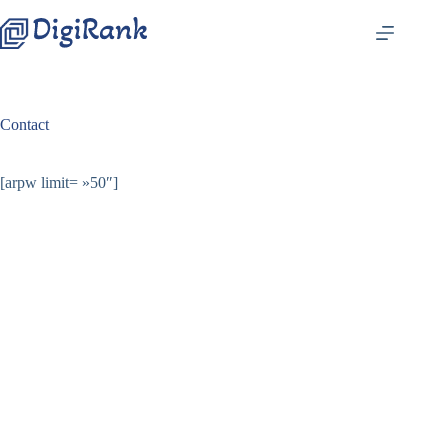
Passer
au
contenu
Contact
[arpw limit= »50″]