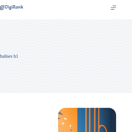
Passer
au
contenu
balises h1