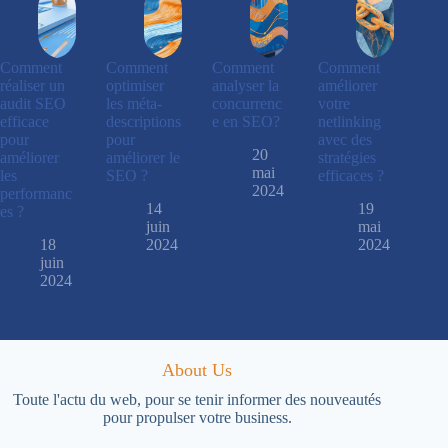
Comment
Comment
Comment
Comment
réaliser un
optimiser
analyser la
améliorer
audit SEO
les méta-
concurrenc
votre
efficace
descriptions
e en SEO?
netlinking
pour
pour
avec des
20
améliorer
améliorer le
stratégies
mai
les
SEO ?
efficaces ?
2024
performanc
14
19
es ?
juin
mai
18
2024
2024
juin
2024
About Us
Toute l'actu du web, pour se tenir informer des nouveautés
pour propulser votre business.