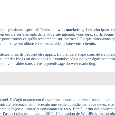
mpte plusieurs aspects différents du
web marketing
. Les principaux com
en œuvre ces éléments dans votre site internet, vous serez sur la bonne v
e pour trouver ce qu’ils recherchent sur Internet ? Ou que diriez-vous q
chent ? Le but ultime est de vous aider à faire votre chemin.
lexes, mais ils peuvent être appris. La première étape consiste à appren
consulter des blogs ou des vidéos sur youtube. Vous pouvez également tr
ment vous aider dans votre apprentissage du web-marketing.
naturel. Il s’agit notamment d’avoir une bonne compréhension du marketi
ent. Le référencement nécessite une veille quotidienne, vous devez être
me la façon d’utiliser et consommer le web. Etre à l’affut des nouveau
er l’aspect plus technique du SEO. L’utilisation de
WordPress
est un plu