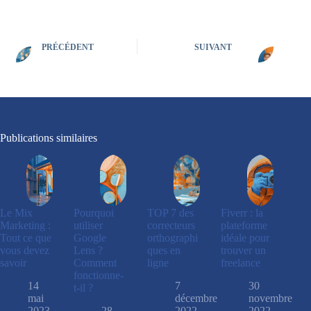
PRÉCÉDENT
SUIVANT
Publications similaires
Le Mix
Pourquoi
TOP 7 des
Fiverr : la
Marketing :
utiliser
correcteurs
plateforme
Tout ce que
Google
orthographi
idéale pour
vous devez
Lens ?
ques en
trouver un
savoir
Comment
ligne
freelance
fonctionne-
14
7
30
t-il ?
mai
décembre
novembre
2023
28
2022
2022